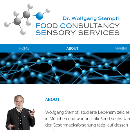
HOME
ABOUT
IMPRINT
ABOUT
Wolfgang Stempfl studierte Lebensmittelch
in München und war anschließend sechs Jahr
der Geschmacksforschung tätig, auf dessen